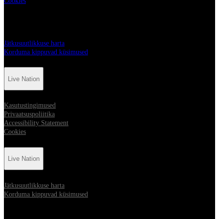
Cookies
Live Nation
Jätkusuutlikkuse harta
Korduma kippuvad küsimused
Live Nation
Kasutustingimused
Privaatsuspoliitika
Accessibility Statement
Cookies
Live Nation
Jätkusuutlikkuse harta
Korduma kippuvad küsimused