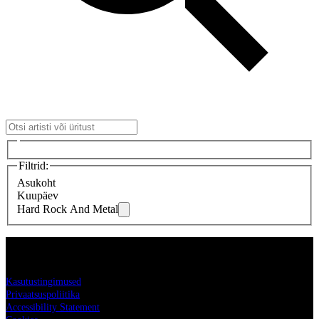
Filtrid
:
Asukoht
Kuupäev
Hard Rock And Metal
Live Nation
Kasutustingimused
Privaatsuspoliitika
Accessibility Statement