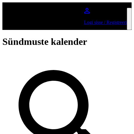
Jätka põhisisu juurde
Logi sisse / Registreeri
Sündmuste kalender
Otsi artisti või üritust