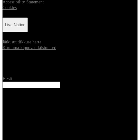
Accessibility Statement
Cookies
Live Nation
Jätkusuutlikkuse harta
Korduma kippuvad küsimused
Location
Eesti