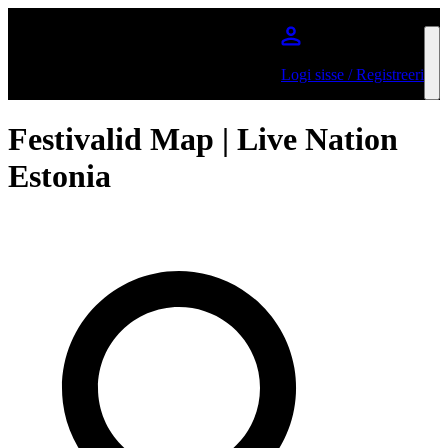
Jätka põhisisu juurde
Logi sisse / Registreeri
Festivalid Map | Live Nation
Estonia