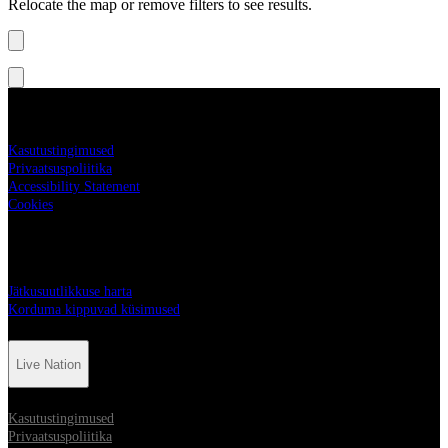
Relocate the map or remove filters to see results.
Live Nation
Kasutustingimused
Privaatsuspoliitika
Accessibility Statement
Cookies
Live Nation
Jätkusuutlikkuse harta
Korduma kippuvad küsimused
Live Nation
Kasutustingimused
Privaatsuspoliitika