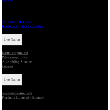
Cookies
Live Nation
Jätkusuutlikkuse harta
Korduma kippuvad küsimused
Live Nation
Kasutustingimused
Privaatsuspoliitika
Accessibility Statement
Cookies
Live Nation
Jätkusuutlikkuse harta
Korduma kippuvad küsimused