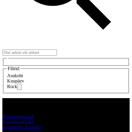
Filtrid
:
Asukoht
Kuupäev
Rock
Live Nation
Kasutustingimused
Privaatsuspoliitika
Accessibility Statement