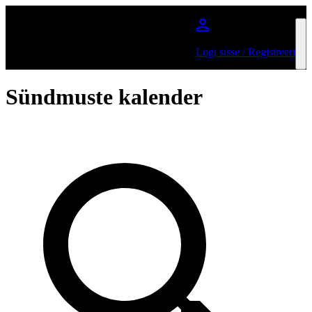
Jätka põhisisu juurde
Logi sisse / Registreeri
Sündmuste kalender
Otsi artisti või üritust