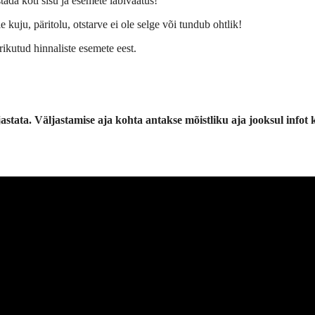
ada koti sisu ja esemete läbivaatus!
kuju, päritolu, otstarve ei ole selge või tundub ohtlik!
 rikutud hinnaliste esemete eest.
astata. Väljastamise aja kohta antakse mõistliku aja jooksul infot