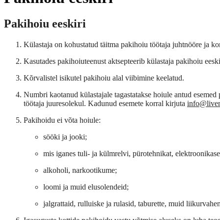
Pakihoiu eeskiri
Külastaja on kohustatud täitma pakihoiu töötaja juhtnööre ja kor
Kasutades pakihoiuteenust aktsepteerib külastaja pakihoiu eeski
Kõrvalistel isikutel pakihoiu alal viibimine keelatud.
Numbri kaotanud külastajale tagastatakse hoiule antud esemed pä
töötaja juuresolekul. Kadunud esemete korral kirjuta
info@liven
Pakihoidu ei võta hoiule:
sööki ja jooki;
mis iganes tuli- ja külmrelvi, pürotehnikat, elektroonikas
alkoholi, narkootikume;
loomi ja muid elusolendeid;
jalgrattaid, rulluiske ja rulasid, taburette, muid liikurvah