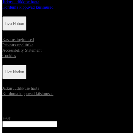
Jätkusuutlikkuse harta
Korduma kippuvad küsimused
Live Nation
Kasutustingimused
Privaatsuspoliitika
Accessibility Statement
Cookies
Live Nation
Jätkusuutlikkuse harta
Korduma kippuvad küsimused
Location
Eesti