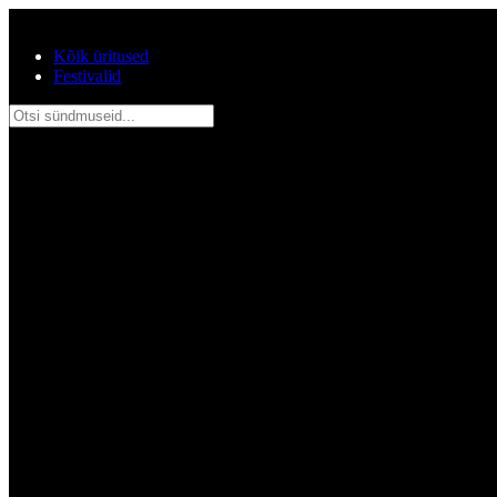
Jätka põhisisu juurde
Kõik üritused
Festivalid
Otsi sündmuseid...