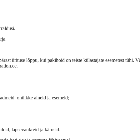
raldusi.
rja.
rast ürituse lõppu, kui pakihoid on teiste külastajate esemetest tühi. 
ation.ee
.
eadmeid, ohtlikke aineid ja esemeid;
endeid, lapsevankreid ja kärusid.