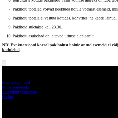
Igasuguste kottide pakihoidu vastu võtmise aluseks on luba teost
Pakihoiu töötajad võivad keelduda hoiule võtmast esemeid, mille 
Pakihoiu töötaja ei vastuta kottides, kohvrites jne kaotsi läinud,
Pakihoid suletakse kell 23.30.
Pakihoiu asukohad on leitavad ürituse alaplaanilt.
NB! Evakuatsiooni korral pakihoiust hoiule antud esemeid ei välj
kodulehel
.
Live Nation
Kasutustingimused
Privaatsuspoliitika
Accessibility Statement
Cookies
Live Nation